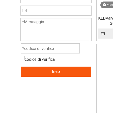
vid
KLDValvo
2
Invia