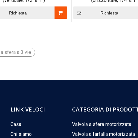
(verticale, 1/2 'a 1 ')
(orizzontale, 1/4 'a 1 '
Richiesta
Richiesta
»
 a sfera a 3 vie
LINK VELOCI
CATEGORIA DI PRODOT
Casa
Valvola a sfera motorizzata
Chi siamo
Valvola a farfalla motorizzata