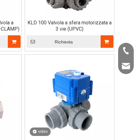
vola a
KLD 100 Valvola a sfera motorizzata a
RI-CLAMP)
3 vie (UPVC)
Richiesta
+86-22-
info@kld
video