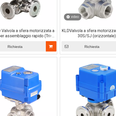
video
Valvola a sfera motorizzata a
KLDValvola a sfera motorizzat
per assemblaggio rapido (Tri-
30S/SJ (orizzontale)
Clamp)
Richiesta
Richiesta