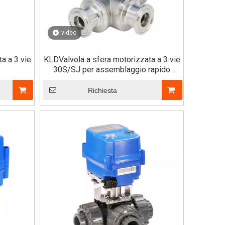
video
a a 3 vie
KLDValvola a sfera motorizzata a 3 vie
30S/SJ per assemblaggio rapido
(orizzontale）
Richiesta