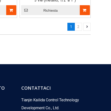
)
3 vie (metallo, 1/2 'a 1 ')
Richiesta
1
2
TO
CONTATTACI
Tianjin Kailida Control Technology
Development Co., Ltd.