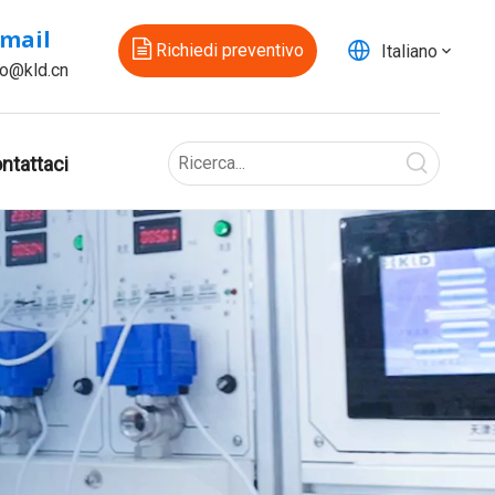
-mail
Richiedi preventivo
Italiano
fo@kld.cn
ntattaci