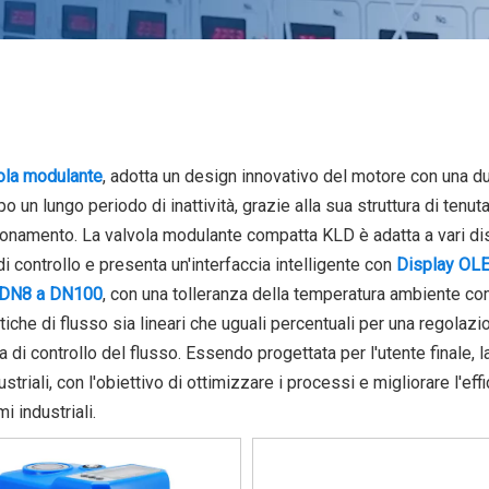
ola modulante
, adotta un design innovativo del motore con una dur
o un lungo periodo di inattività, grazie alla sua struttura di tenu
onamento. La valvola modulante compatta KLD è adatta a vari dis
di controllo e presenta un'interfaccia intelligente con
Display OL
 DN8 a DN100
, con una tolleranza della temperatura ambiente c
stiche di flusso sia lineari che uguali percentuali per una regolaz
a di controllo del flusso. Essendo progettata per l'utente finale, 
ustriali, con l'obiettivo di ottimizzare i processi e migliorare l'eff
i industriali.