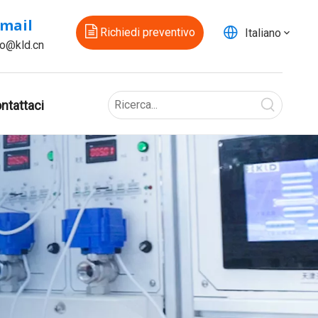
-mail
Richiedi preventivo
Italiano
fo@kld.cn
ntattaci