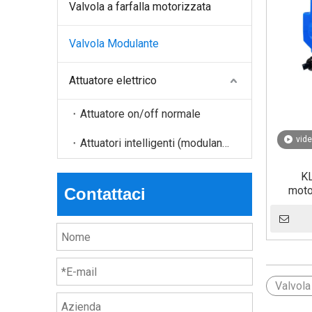
Valvola a farfalla motorizzata
Valvola Modulante
Attuatore elettrico
Attuatore on/off normale
vid
Attuatori intelligenti (modulanti, Modbus, ecc.)
KL
moto
Contattaci
Valvol