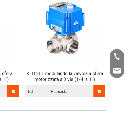
+86-22-
info@kld
a sfera
KLD 20T modulando la valvola a sfera
 1 ')
motorizzata a 3 vie (1/4 'a 1 ')
Richiesta