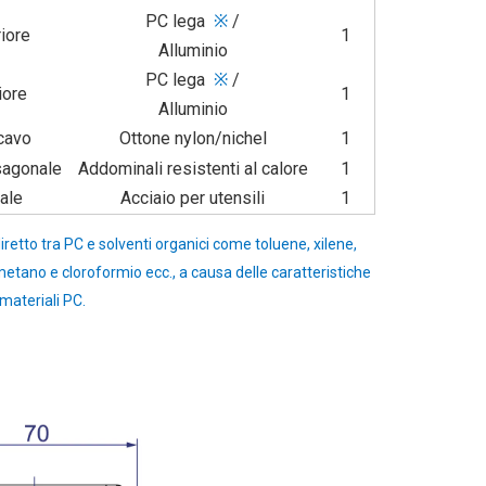
PC lega
※
/
iore
1
Alluminio
PC lega
※
/
iore
1
Alluminio
cavo
Ottone nylon/nichel
1
sagonale
Addominali resistenti al calore
1
ale
Acciaio per utensili
1
diretto tra PC e solventi organici come toluene, xilene,
metano e cloroformio ecc., a causa delle caratteristiche
 materiali PC.