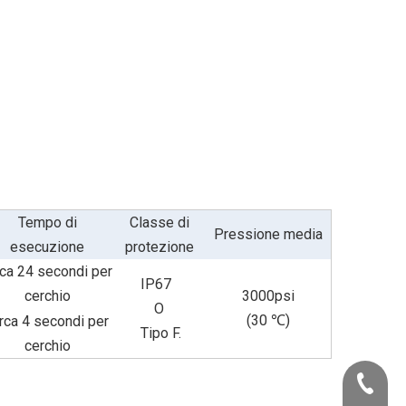
Tempo di
Classe di
Pressione media
esecuzione
protezione
rca 24 secondi per
IP67
cerchio
3000psi
O
(30 ℃)
rca 4 secondi per
Tipo F.
cerchio
+86-22-