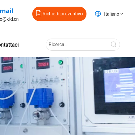
-mail
Richiedi preventivo
Italiano
fo@kld.cn
ntattaci