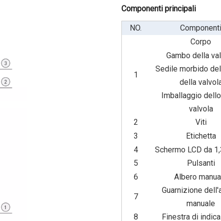
Componenti principali
NO.
Component
Corpo
Gambo della val
Sedile morbido de
1
della valvol
Imballaggio dello
valvola
2
Viti
3
Etichetta
4
Schermo LCD da 1,3
5
Pulsanti
6
Albero manua
Guarnizione dell'
7
manuale
8
Finestra di indic