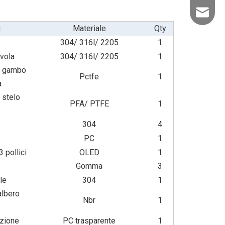
info@kld
i
Materiale
Qty
304/ 316l/ 2205
1
vola
304/ 316l/ 2205
1
l gambo
Pctfe
1
a
 stelo
PFA/ PTFE
1
304
4
PC
1
 pollici
OLED
1
Gomma
3
le
304
1
albero
Nbr
1
azione
PC trasparente
1