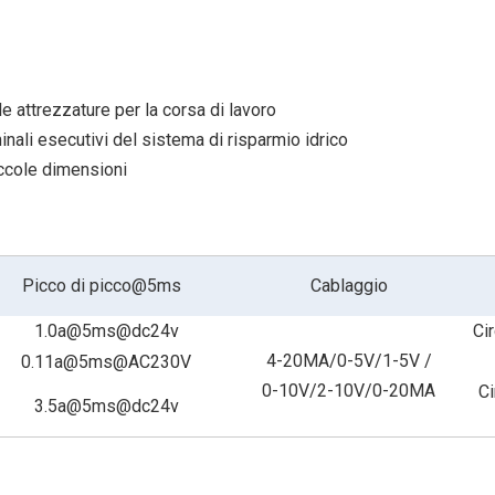
e attrezzature per la corsa di lavoro
rminali esecutivi del sistema di risparmio idrico
iccole dimensioni
Picco di picco@5ms
Cablaggio
1.0a@5ms@dc24v
Ci
4-20MA/0-5V/1-5V
/
0.11a@5ms@AC230V
0-10V/2-10V/0-20MA
Ci
3.5a@5ms@dc24v