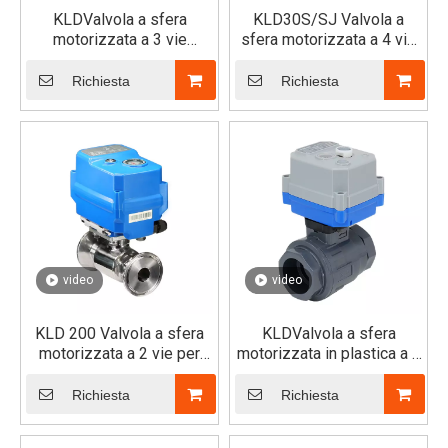
KLDValvola a sfera
KLD30S/SJ Valvola a
motorizzata a 3 vie
sfera motorizzata a 4 vie
30S/SJ per assemblaggio
per assemblaggio rapido
rapido (orizzontale）
(orizzontale)
Richiesta
Richiesta
video
video
KLD 200 Valvola a sfera
KLDValvola a sfera
motorizzata a 2 vie per
motorizzata in plastica a 2
Assemblato veloce (Tri-
vie a porta totale 30S/SJ
Clamp)
Richiesta
Richiesta