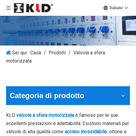
Italiano
Sei qui:
Casa
/
Prodotti
/
Valvola a sfera
motorizzata
Categoria di prodotto
KLD
valvola a sfera motorizzata
è famoso per le sue
eccellenti prestazioni e adattabilità. Esistono materiali per
valvole di alta qualità come
acciaio inossidabile
, ottone e