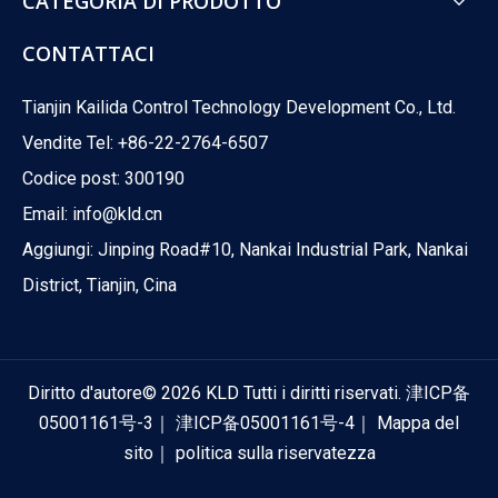
CATEGORIA DI PRODOTTO
CONTATTACI
Tianjin Kailida Control Technology Development Co., Ltd.
Vendite Tel: +86-22-2764-6507
Codice post: 300190
Email:
info@kld.cn
Aggiungi: Jinping Road#10, Nankai Industrial Park, Nankai
District, Tianjin, Cina
Diritto d'autore©
2026
KLD Tutti i diritti riservati.
津ICP备
05001161号-3
｜
津ICP备05001161号-4
｜
Mappa del
sito
｜
politica sulla riservatezza