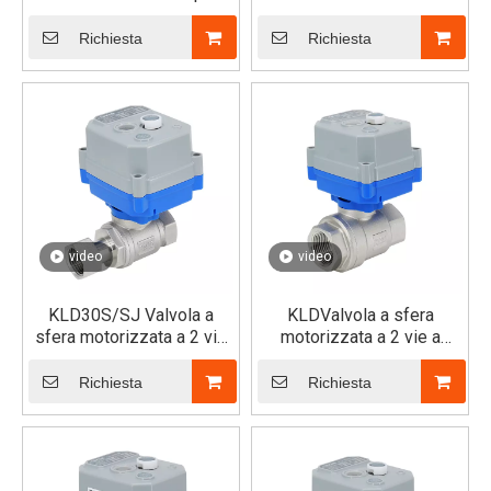
assemblaggio rapido (Tri-
per assemblaggio rapido
Clamp)
Richiesta
Richiesta
video
video
KLD30S/SJ Valvola a
KLDValvola a sfera
sfera motorizzata a 2 vie
motorizzata a 2 vie a
con raccordo singolo x
passaggio totale 30S/SJ
filettatura femmina
Richiesta
Richiesta