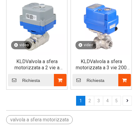
video
video
KLDValvola a sfera
KLDValvola a sfera
motorizzata a 2 vie a
motorizzata a 3 vie 200
passaggio ridotto 30S/SJ
(SS304/316/Ottone)
(maschio x femmina)
Richiesta
Richiesta
1
2
3
4
5
valvola a sfera motorizzata