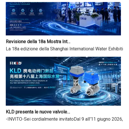
Revisione della 18a Mostra Internazionale dell'Acqua di Shanghai e avviso festivo del Dragon Boat Festival
La 18a edizione della Shanghai International Water Exhibition
KLD presenta le nuove valvole motorizzate alla 18a Fiera internazionale dell'acqua di Shanghai
-INVITO-Sei cordialmente invitatoDal 9 all'11 giugno 2026, l'