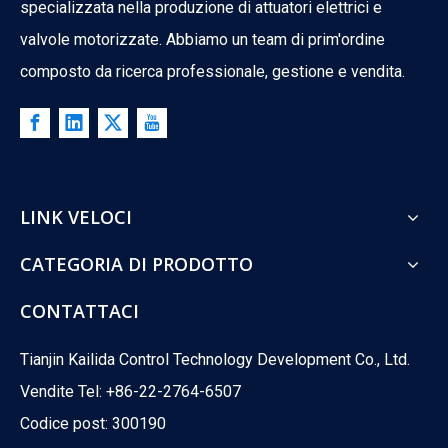
specializzata nella produzione di attuatori elettrici e
valvole motorizzate. Abbiamo un team di prim'ordine
composto da ricerca professionale, gestione e vendita.
LINK VELOCI
CATEGORIA DI PRODOTTO
CONTATTACI
What Is The Difference between ATO And ATC Valves?
What happens when your control valve loses power? A boiler co
Tianjin Kailida Control Technology Development Co., Ltd.
Vendite Tel: +86-22-2764-6507
Codice post: 300190