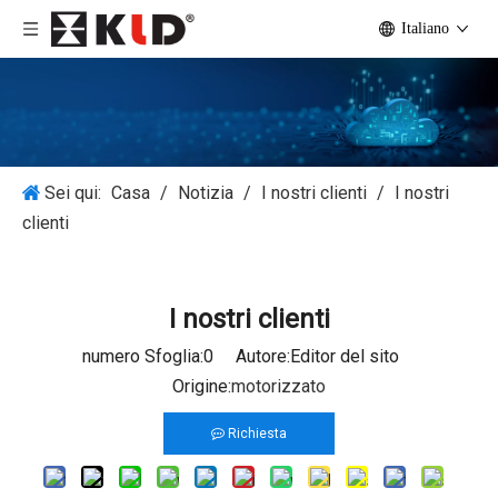
Italiano
Sei qui:
Casa
/
Notizia
/
I nostri clienti
/
I nostri
clienti
I nostri clienti
numero Sfoglia:
0
Autore:Editor del sito
Origine:
motorizzato
Richiesta