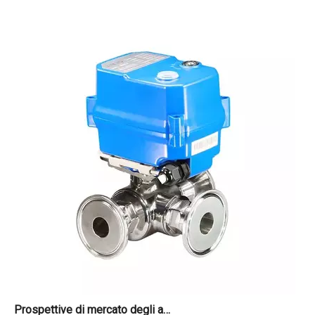
Prospettive di mercato degli attuatori per valvole a sfera elettriche 2026-2034